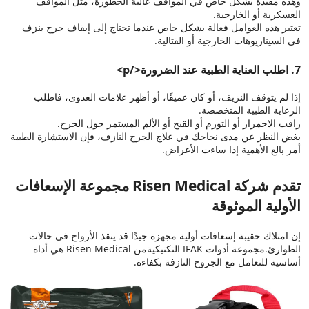
وهذه مفيدة بشكل خاص في المواقف عالية الخطورة، مثل المواقف
العسكرية أو الخارجية.
تعتبر هذه العوامل فعالة بشكل خاص عندما تحتاج إلى إيقاف جرح ينزف
في السيناريوهات الخارجية أو القتالية.
7. اطلب العناية الطبية عند الضرورة</p>
إذا لم يتوقف النزيف، أو كان عميقًا، أو أظهر علامات العدوى، فاطلب
الرعاية الطبية المتخصصة.
راقب الاحمرار أو التورم أو القيح أو الألم المستمر حول الجرح.
بغض النظر عن مدى نجاحك في علاج الجرح النازف، فإن الاستشارة الطبية
أمر بالغ الأهمية إذا ساءت الأعراض.
تقدم شركة Risen Medical
مجموعة الإسعافات
الأولية الموثوقة
إن امتلاك حقيبة إسعافات أولية مجهزة جيدًا قد ينقذ الأرواح في حالات
الطوارئ.
مجموعة أدوات IFAK التكتيكية
من Risen Medical هي أداة
أساسية للتعامل مع الجروح النازفة بكفاءة.