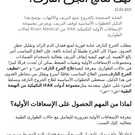
25-03-2025
العناية الصحيحة بالجروح تمنع النزيف والالتهاب. يوضح هذا
الدليل الخطوات الأساسية لوقف النزيف، ويعرض مجموعة
الإسعافات الأولية التكتيكية IFAK من Risen Medical لحالات
الطوارئ.
يتطلب الجرح النازف عناية فورية لمنع فقدان الدم الزائد وتقليل خطر
العدوى. سواءً كان الجرح طفيفًا أو إصابة بالغة، فإن العلاج المناسب أمر
بالغ الأهمية. إن فهم كيفية إيقاف النزيف بفعالية باستخدام الضمادات
ومجموعات الإسعافات الأولية وتقنيات الضغط يمكن أن يُحدث فرقًا كبيرًا
في حالات الطوارئ. معرفة كيفية
علاج الجرح النازف
<ص> و <ص>
تنظيف
الجرح النازف
يضمن العلاج المناسب تعافيًا أسرع ويقلل من مخاطر العدوى.
في هذا الدليل، سنغطي الخطوات الأساسية لعلاج الجروح النازفة ونسلط
الضوء على حلول متقدمة مثل
مجموعة أدوات IFAK التكتيكية من
النهضة
الطبية
<ص>.<ص>
لماذا من المهم الحصول على الإسعافات الأولية؟
معرفة الإسعافات الأولية ضرورية للتعامل مع حالات الطوارئ الطبية
بفعالية. إليك السبب:
إنقاذ الأرواح - يمكن للتحرك السريع أن يمنع فقدان الدم المفرط ويزيد من