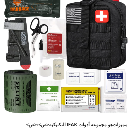
مميزات
هو
مجموعة أدوات IFAK التكتيكية
<ص>:<ص>