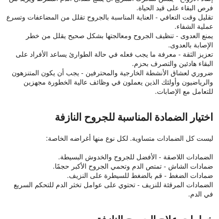
فرص البقاء على قيد الحياة.
تقليل وقت التعافي - العناية المناسبة بالجروح تقلل من المضاعفات وتسرع
عملية الشفاء.
يمنع العدوى - تنظيف الجروح ومعالجتها بشكل صحيح يقلل من خطر
الإصابة بالعدوى.
تعزيز الثقة - معرفة ما يجب فعله في حالة الطوارئ يساعد الأفراد على
البقاء هادئين والتصرف بحزم.
ضروري لعشاق الأنشطة الخارجية والمحترفين - يجب أن يكون المتنزهون
والرياضيون وأولئك الذين يعملون في وظائف عالية الخطورة مجهزين
للتعامل مع الإصابات.
اختيار الضمادة المناسبة للجروح النازفة
ليست كل الضمادات متساوية. لكل نوع منها أغراضه الخاصة:
الضمادات اللاصقة - الأفضل للجروح والخدوش البسيطة.
ضمادات الشاش - تمتص الدم وتحمي الجروح الأكبر حجمًا.
ضمادات الضغط - قم بالضغط للسيطرة على النزيف.
الضمادات المرقئة للنزيف - تحتوي على عوامل تخثر الدم للتحكم السريع
في الدم.