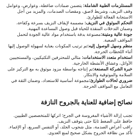
المستلزمات الطبية الشاملة:
يتضمن ضمادات ضاغطة، وعوارض، وعوامل
وقف النزيف، وشريط لاصق، ومقصات الصدمات، والمزيد من أجل
الاستجابة الفعالة للطوارئ.
التحكم الموثوق في النزيف:
مصممة لإيقاف النزيف بسرعة وكفاءة،
وضمان التدخلات المنقذة للحياة قبل وصول المساعدة المهنية.
جودة عالية ومتينة:
مصنوعة بدقة باستخدام مواد عالية الجودة لتحمل
المواقف الصعبة.
منظم وسهل الوصول إليه:
تم ترتيب المكونات بعناية لسهولة الوصول إليها
أثناء اللحظات الحرجة.
استخدام متعدد الاستخدامات:
مثالي للمحترفين التكتيكيين، والمستجيبين
الأوائل، وعشاق الأنشطة الخارجية.
خبرة الشركة المصنعة:
تم إنتاجه بواسطة مزود موثوق به مع التركيز على
السلامة والموثوقية والابتكار.
ضروري لحالات الطوارئ:
مجموعة أساسية للاستعداد، وضمان الثقة في
التعامل مع المواقف الحرجة.
نصائح إضافية للعناية بالجروح النازفة
تجنب إزالة الأشياء المغروسة في الجرح؛ اتركها للمتخصصين الطبيين.
حافظ على الضغط ثابتًا حتى يتوقف النزيف.
راقب أعراض الصدمة، مثل شحوب الجلد، أو التنفس السريع، أو الإغماء.
تأكد من نظافة الجروح بشكل صحيح لمنع العدوى.