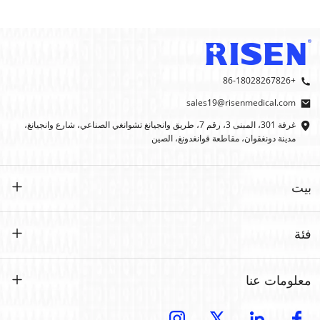
+86-18028267826
sales19@risenmedical.com
غرفة 301، المبنى 3، رقم 7، طريق وانجيانغ تشوانغي الصناعي، شارع وانجيانغ،
مدينة دونغقوان، مقاطعة قوانغدونغ، الصين
بيت
بيت
فئة
منتجات
حسب الطلب
معلومات عنا
إيفاك
إيفاك