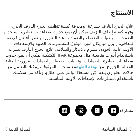
الاستنتاج
علاج الجرح النازف بسرعة، ومعرفة كيفية تنظيف الجرح النازف
الجرح،
وفهم كيفية إيقاف النزيف يمكن أن يمنع حدوث مضاعفات خطيرة. استخدام
الضمادات، وتقنيات الضغط، والضمادات عند الضرورة يضمن أفضل فرصة
للتعافي. رايزن ميديكال مورد موثوق للمستلزمات الطبية والإسعافات
الأولية عالية الجودة، ملتزم بالابتكار والسلامة. علاج الجرح النازف بسرعة
باستخدام أدوات مناسبة مثل مجموعة IFAK التكتيكية يمكن أن يمنع حدوث
مضاعفات خطيرة. الضمادات، وتقنيات الضغط، والضمادات ضرورية للعناية
الفعالة بالجروح. مع
النهضة الطبية
مع منتجات الموثوقة، يمكنك التعامل مع
حالات الطوارئ بثقة. كن مستعدًا، وابقَ على اطلاع، وتأكد من سلامتك
باستخدام مستلزمات الإسعافات الأولية المناسبة.
مشاركة
المقالة السابقة
المقالة التالية