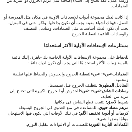
ورشة عمل، فقد تحتاج إلى أشياء إضافية مثل كريم الحروق أو المزيد من
الضمادات.
إذا كانت لديك مجموعة أدوات للإسعافات الأولية في مكان مثل المدرسة أو
العمل، فهناك أشياء معينة يجب أن تكون بداخلها. ولكن حتى في المنزل،
يجب أن يكون لديك أساسيات مثل الضمادات، ومناديل التنظيف،
والوسادات الناعمة لتغطية الجروح.
مستلزمات الإسعافات الأولية الأكثر استخدامًا
للحفاظ على مجموعة الإسعافات الأولية الخاصة بك جاهزة، إليك قائمة
بالمستلزمات الأكثر استخدامًا التي يجب أن تكون لديك دائمًا:
الضمادات
<ص>: <ص>
لتغطية الجروح والخدوش والحفاظ عليها نظيفة
ومحمية.
المناديل المطهرة:
لتنظيف الجروح قبل تضميدها.
وسادات الشاش
<ص>: <ص>
للخدوش أو الجروح الكبيرة التي تحتاج إلى
مزيد من العناية.
شريط لاصق:
لتثبيت قطع الشاش في مكانها.
مرهم مضاد حيوي:
للمساعدة في منع العدوى في الجروح البسيطة.
كريمات أو أدوية تخفيف الألم:
في تلك الأوقات التي يكون فيها الاستهجان
مؤلمًا بعض الشيء.
الكمادات الباردة الفورية:
للصدمات أو الالتواءات لتقليل التورم.