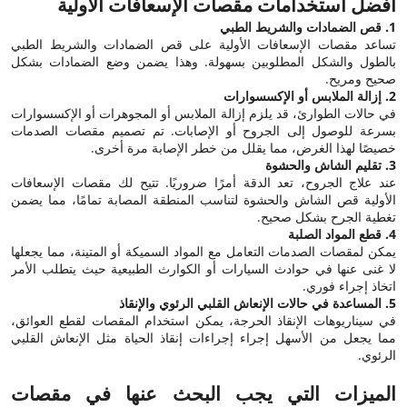
أفضل استخدامات مقصات الإسعافات الأولية
1. قص الضمادات والشريط الطبي
تساعد مقصات الإسعافات الأولية على قص الضمادات والشريط الطبي
بالطول والشكل المطلوبين بسهولة. وهذا يضمن وضع الضمادات بشكل
صحيح ومريح.
2. إزالة الملابس أو الإكسسوارات
في حالات الطوارئ، قد يلزم إزالة الملابس أو المجوهرات أو الإكسسوارات
بسرعة للوصول إلى الجروح أو الإصابات. تم تصميم مقصات الصدمات
خصيصًا لهذا الغرض، مما يقلل من خطر الإصابة مرة أخرى.
3. تقليم الشاش والحشوة
عند علاج الجروح، تعد الدقة أمرًا ضروريًا. تتيح لك مقصات الإسعافات
الأولية قص الشاش والحشوة لتناسب المنطقة المصابة تمامًا، مما يضمن
تغطية الجرح بشكل صحيح.
4. قطع المواد الصلبة
يمكن لمقصات الصدمات التعامل مع المواد السميكة أو المتينة، مما يجعلها
لا غنى عنها في حوادث السيارات أو الكوارث الطبيعية حيث يتطلب الأمر
اتخاذ إجراء فوري.
5. المساعدة في حالات الإنعاش القلبي الرئوي والإنقاذ
في سيناريوهات الإنقاذ الحرجة، يمكن استخدام المقصات لقطع العوائق،
مما يجعل من الأسهل إجراء إجراءات إنقاذ الحياة مثل الإنعاش القلبي
الرئوي.
الميزات التي يجب البحث عنها في مقصات