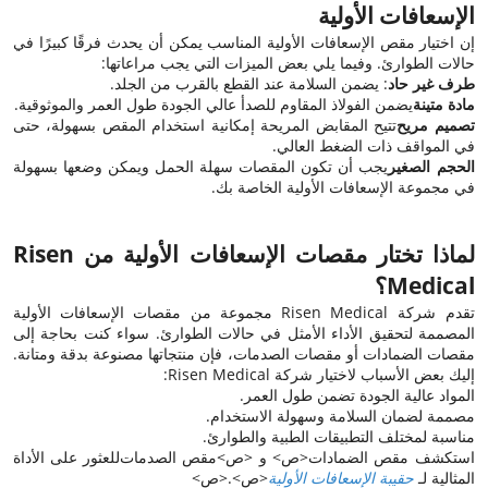
الإسعافات الأولية
إن اختيار مقص الإسعافات الأولية المناسب يمكن أن يحدث فرقًا كبيرًا في
حالات الطوارئ. وفيما يلي بعض الميزات التي يجب مراعاتها:
طرف غير حاد
: يضمن السلامة عند القطع بالقرب من الجلد.
مادة متينة
يضمن الفولاذ المقاوم للصدأ عالي الجودة طول العمر والموثوقية.
تصميم مريح
تتيح المقابض المريحة إمكانية استخدام المقص بسهولة، حتى
في المواقف ذات الضغط العالي.
الحجم الصغير
يجب أن تكون المقصات سهلة الحمل ويمكن وضعها بسهولة
في مجموعة الإسعافات الأولية الخاصة بك.
لماذا تختار مقصات الإسعافات الأولية من Risen
Medical؟
تقدم شركة Risen Medical مجموعة من مقصات الإسعافات الأولية
المصممة لتحقيق الأداء الأمثل في حالات الطوارئ. سواء كنت بحاجة إلى
مقصات الضمادات أو مقصات الصدمات، فإن منتجاتها مصنوعة بدقة ومتانة.
إليك بعض الأسباب لاختيار شركة Risen Medical:
المواد عالية الجودة تضمن طول العمر.
مصممة لضمان السلامة وسهولة الاستخدام.
مناسبة لمختلف التطبيقات الطبية والطوارئ.
استكشف
مقص الضمادات
<ص> و <ص>
مقص الصدمات
للعثور على الأداة
المثالية لـ
حقيبة الإسعافات الأولية
<ص>.<ص>