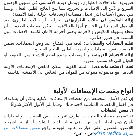
ضرورية أثناء حالات الطوارئ. ويتمثل دورها الأساسي في تسهيل الوصول
السريع والآمن إلى الإصابات والجروح، مما يتيح العلاج الطبي الفعال. وفيما
يلي بعض الأسباب التي تجعل مقصات الإسعافات الأولية بالغة الأهمية:
إزالة الملابس في حالات الطوارئ
في الحوادث أو حالات الطوارئ، يعد
الوصول السريع إلى الجروح أمرًا بالغ الأهمية. يمكن لمقصات الصدمات أن
تقطع بسهولة الملابس والأحزمة وحتى أحزمة الأمان لكشف الإصابات دون
التسبب في ضرر إضافي.
تقليم الضمادات والضمادات
: الدقة هي المفتاح عند وضع الضمادات. تضمن
المقصات قص الضمادات والشريط الطبي بالحجم الصحيح.
إزالة الأجسام الغريبة
تعتبر المقصات مفيدة لقطع الأشياء مثل الخيوط أو
الحبال التي قد تسبب الضرر.
تعدد الاستخدامات
بفضل البنية القوية، يمكن لمقص الإسعافات الأولية
التعامل مع مجموعة متنوعة من المواد، من الشاش إلى الأقمشة القاسية.
أنواع مقصات الإسعافات الأولية
إن فهم الأنواع المختلفة من مقصات الإسعافات الأولية يمكن أن يساعدك
في اختيار المقصات المناسبة لاحتياجاتك. وفيما يلي الأنواع الأكثر شيوعًا:
1. مقص الضمادات
تم تصميم مقصات الضمادات بطرف غير حاد لقص الضمادات والضمادات
بأمان دون إصابة المريض. وهي مثالية لقص الشاش أو إزالة الشريط
اللاصق. للحصول على خيارات عالية الجودة، راجع
مقص الضمادات من
شركة Risen Medical
<ص>.<ص>