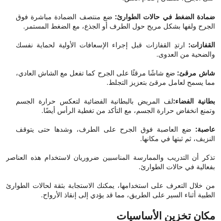
ضمادة الضغط في حالات الطوارئ:
ضع منتصف الضمادة مباشرة فوق
الجرح ولفها بشكل مريح حول الطرف أو الجذع، مع الضغط المستمر.
القفازات:
ارتدِ القفازات قبل إجراء الإسعافات الأولية لحماية نفسك
والضحية من العدوى.
شاش مرقئ:
ضع شاشًا مرقئًا على الجرح كما تفعل مع الشاش العادي،
مما يسمح لعامل مرقئ بتعزيز التجلط.
بطانية الفضاء:
لف المريض بالبطانية الفضائية لتعكس حرارة الجسم
وتمنع انخفاض حرارة الجسم، مع التأكد من تغطية الرأس أيضًا.
عاصبة:
ضع العاصبة فوق الجرح على الطرف، وشدها حتى يتوقف
النزيف، ثم ثبتها في مكانها.
تذكر أن التدريب والممارسة المناسبين ضروريان لاستخدام هذه العناصر
بفعالية في حالات الطوارئ.
من خلال التعرف على استخدامها، يمكنك الاستجابة بثقة لحالات الطوارئ
الطبية أثناء السير على الطريق، مما قد يؤدي إلى إنقاذ الأرواح.
مكان تخزين الأساسيات