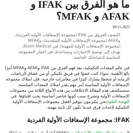
ما هو الفرق بين IFAK و
AFAK و MFAK؟
09-11-2023
اكتشف الفروق بين IFAK (مجموعة الإسعافات الأولية الفردية)،
وAFAK (مجموعة الإسعافات الأولية المتقدمة)، وMFAK
(مجموعة الإسعافات الأولية للمهمة). في Risen Medical،
نهدف إلى توضيح الاختيارات ومساعدتك في اختيار المجموعة
المناسبة لاحتياجاتك الخاصة.
في عالم المعدات التكتيكية، يعد فهم الفرق بين IFAK وAFAK وMFAK أمرًا
بالغ الأهمية. سواء كنت عضوًا في فريق تكتيكي أو من عشاق الرياضات
الرماية أو شخصًا يشارك كثيرًا في مغامرات خارجية، فإن امتلاك مجموعة
الإسعافات الأولية المناسبة أمر مهم بقدر امتلاك المعدات المناسبة.
ستستكشف هذه المقالة الاختلافات بين هذه الأنواع الثلاثة من مجموعات
الإسعافات الأولية وتشرح سبب كونها عناصر أساسية يجب اقتناؤها. في
النهضة الطبية
نحن ملتزمون بتوفير أفضل مجموعات الإسعافات الأولية
التكتيكية لإحداث فرق عندما تكون كل ثانية مهمة.
IFAK: مجموعة الإسعافات الأولية الفردية
ال
مجموعة الإسعافات الأولية الفردية
(IFAK) أداة أساسية لا غنى عنها لكل