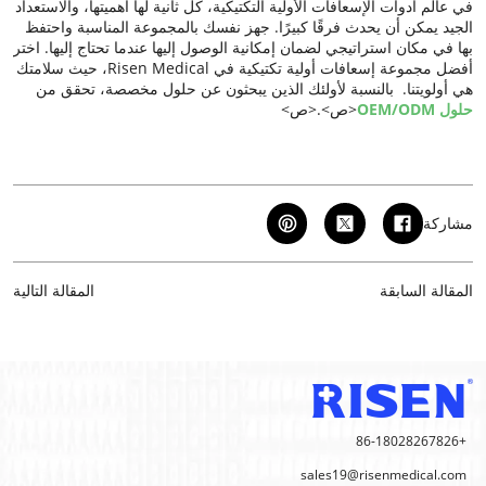
في عالم أدوات الإسعافات الأولية التكتيكية، كل ثانية لها أهميتها، والاستعداد
الجيد يمكن أن يحدث فرقًا كبيرًا. جهز نفسك بالمجموعة المناسبة واحتفظ
بها في مكان استراتيجي لضمان إمكانية الوصول إليها عندما تحتاج إليها. اختر
أفضل مجموعة إسعافات أولية تكتيكية في Risen Medical، حيث سلامتك
هي أولويتنا. بالنسبة لأولئك الذين يبحثون عن حلول مخصصة، تحقق من
حلول OEM/ODM
<ص>.<ص>
مشاركة
المقالة السابقة
المقالة التالية
+86-18028267826
sales19@risenmedical.com