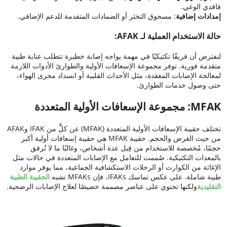
فاقدي الوعي.
إمدادات إضافية
: مسحوق التخثر أو الضمادات المتقدمة للدعم الإضافي.
حالة الاستخدام العملية لـ AFAK:
لنفترض أن فريقًا تكتيكيًا في مهمة يواجه إصابة خطيرة تتطلب عناية طبية
متقدمة فورية. توفر مجموعة الإسعافات الأولية والطوارئ الأدوات اللازمة
لمعالجة الإصابات المعقدة، مثل الأحداث القلبية أو انسداد مجرى الهواء،
حتى وصول خدمات الطوارئ.
MFAK: مجموعة الإسعافات الأولية المتعددة
تختلف حقيبة الإسعافات الأولية المتعددة (MFAK) عن كلٍّ من IFAK وAFAK
من حيث الغرض والحجم. حقيبة MFAK هي حقيبة إسعافات أولية أكبر
حجمًا، مُخصصة للاستخدام من قِبل عدة أشخاص، وغالبًا ما لا تُرفق
بالمعدات التكتيكية. صُممت للتعامل مع الإصابات المتعددة في حالات مثل
الإغاثة من الكوارث أو الرحلات الاستكشافية الجماعية، مما يوفر موارد
طبية شاملة. على عكس تماسك IFAKs، فإن MFAKs تشبه
الحقيبة الطبية
التقليدية
ولكنها تحتوي على عناصر مصممة خصيصًا لعلاج الإصابات الرضحية.