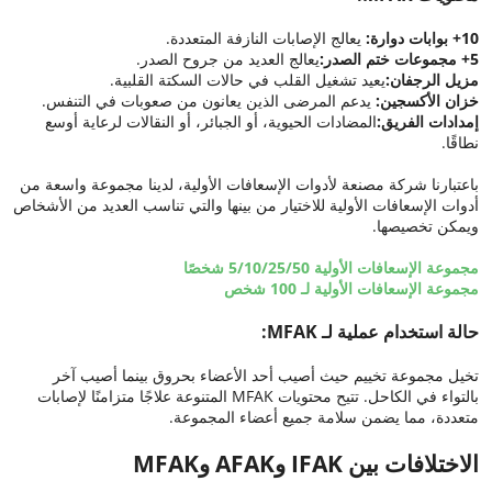
10+ بوابات دوارة:
يعالج الإصابات النازفة المتعددة.
5+ مجموعات ختم الصدر:
يعالج العديد من جروح الصدر.
مزيل الرجفان:
يعيد تشغيل القلب في حالات السكتة القلبية.
خزان الأكسجين:
يدعم المرضى الذين يعانون من صعوبات في التنفس.
إمدادات الفريق:
المضادات الحيوية، أو الجبائر، أو النقالات لرعاية أوسع
نطاقًا.
باعتبارنا شركة مصنعة لأدوات الإسعافات الأولية، لدينا مجموعة واسعة من
أدوات الإسعافات الأولية للاختيار من بينها والتي تناسب العديد من الأشخاص
ويمكن تخصيصها.
مجموعة الإسعافات الأولية 5/10/25/50 شخصًا
مجموعة الإسعافات الأولية لـ 100 شخص
حالة استخدام عملية لـ MFAK:
تخيل مجموعة تخييم حيث أصيب أحد الأعضاء بحروق بينما أصيب آخر
بالتواء في الكاحل. تتيح محتويات MFAK المتنوعة علاجًا متزامنًا لإصابات
متعددة، مما يضمن سلامة جميع أعضاء المجموعة.
الاختلافات بين IFAK وAFAK وMFAK