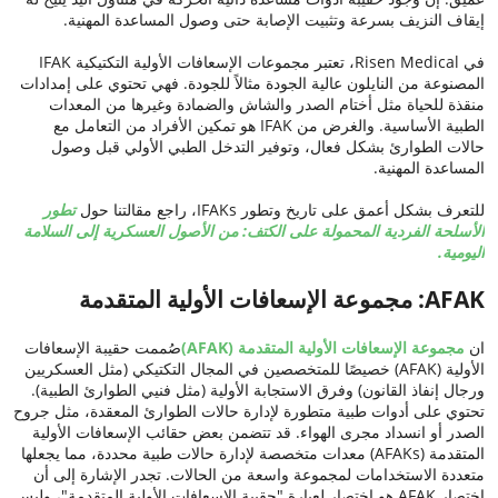
إيقاف النزيف بسرعة وتثبيت الإصابة حتى وصول المساعدة المهنية.
في Risen Medical، تعتبر مجموعات الإسعافات الأولية التكتيكية IFAK
المصنوعة من النايلون عالية الجودة مثالاً للجودة. فهي تحتوي على إمدادات
منقذة للحياة مثل أختام الصدر والشاش والضمادة وغيرها من المعدات
الطبية الأساسية. والغرض من IFAK هو تمكين الأفراد من التعامل مع
حالات الطوارئ بشكل فعال، وتوفير التدخل الطبي الأولي قبل وصول
المساعدة المهنية.
للتعرف بشكل أعمق على تاريخ وتطور IFAKs، راجع مقالتنا حول
تطور
الأسلحة الفردية المحمولة على الكتف: من الأصول العسكرية إلى السلامة
اليومية.
AFAK: مجموعة الإسعافات الأولية المتقدمة
ان
مجموعة الإسعافات الأولية المتقدمة (AFAK)
صُممت حقيبة الإسعافات
الأولية (AFAK) خصيصًا للمتخصصين في المجال التكتيكي (مثل العسكريين
ورجال إنفاذ القانون) وفرق الاستجابة الأولية (مثل فنيي الطوارئ الطبية).
تحتوي على أدوات طبية متطورة لإدارة حالات الطوارئ المعقدة، مثل جروح
الصدر أو انسداد مجرى الهواء. قد تتضمن بعض حقائب الإسعافات الأولية
المتقدمة (AFAKs) معدات متخصصة لإدارة حالات طبية محددة، مما يجعلها
متعددة الاستخدامات لمجموعة واسعة من الحالات. تجدر الإشارة إلى أن
اختصار AFAK هو اختصار لعبارة "حقيبة الإسعافات الأولية المتقدمة"، وليس