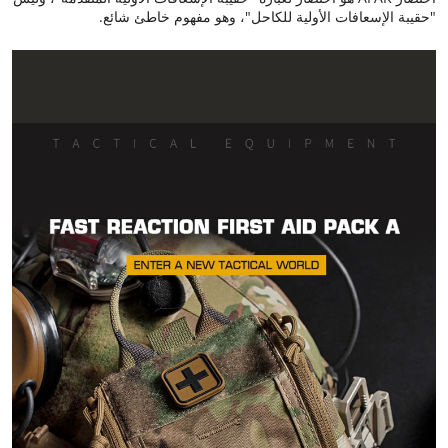
"حقيبة الإسعافات الأولية للكاحل"، وهو مفهوم خاطئ شائع.