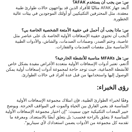
س: من يجب أن يستخدم AFAK؟
أ:
يعد جهاز AFAK مثاليًا للأفراد الذين قد يواجهون حالات طوارئ طبية
معقدة، مثل المحترفين التكتيكيين أو أولئك الموجودين في بيئات عالية
الخطورة.
س: ماذا يجب أن أحمل في حقيبة الأمتعة الشخصية الخاصة بي؟
أ:
يجب أن تحتوي حقيبة الإسعافات الأولية الخاصة بك على عناصر مثل
عاصبة، وختم الصدر، وضمادات الصدمات، والشاش، والأدوات الطبية
الأساسية مثل مقصات الصدمات والقفازات.
س: هل MFAKs مناسبة للأنشطة الخارجية؟
أ:
نعم، تعتبر أدوات الإسعافات الأولية متعددة الأغراض مفيدة بشكل خاص
للأنشطة الجماعية، حيث توجد حاجة لمجموعة أدوات إسعافات أولية يمكن
الوصول إليها واستخدامها من قبل عدة أفراد في حالات الطوارئ.
رؤى الخبراء:
وفقًا لخبراء الطوارئ الطبية، فإن امتلاك مجموعة الإسعافات الأولية
المناسبة قد يعني الفارق بين الحياة والموت في المواقف الحرجة. ويوضح
خبير المعدات التكتيكية جون سميث: "إن اختيار مجموعة الإسعافات الأولية
المناسبة لا يتعلق بالراحة فحسب؛ بل يتعلق أيضًا بالاستعداد. ومعرفة ما
تقدمه كل مجموعة من الأدوات يضمن استعدادك لأي سيناريو".