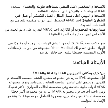
للاستخدام الشخصي (مثل المشي لمسافات طويلة والتخييم)
: استخدم
IFAK لسهولة نقله والتركيز على الإصابات الشائعة.
الاستخدام المهني (على سبيل المثال، العمل التكتيكي أو عمل فني
الطوارئ الطبية)
: اختر AFAK للحصول على أدوات متقدمة للتعامل مع
الصدمات الشديدة.
سيناريوهات المجموعة أو الكارثة
: اختر MFAK لقدرته على دعم العديد من
الأشخاص ذوي الاحتياجات الطبية المتنوعة.
سواء كنت محترفًا تكتيكيًا أو من عشاق الرياضات الرماية أو مغامرًا في
الهواء الطلق، تقدم لك Risen Medical مجموعة من أدوات الإسعافات
الأولية المصممة خصيصًا لتلبية احتياجاتك الفريدة.
الأسئلة الشائعة:
س: كيف يمكنني التمييز بين IFAK وAFAK وMFAK؟
أ:
إن مجموعة IFAK عبارة عن مجموعة صغيرة الحجم مصممة للاستخدام
الفردي، وتحتوي على عناصر أساسية للعناية بالصدمات. وتوفر مجموعة
AFAK أدوات طبية متقدمة وهي مخصصة لحالات الطوارئ الأكثر تعقيدًا.
ومن ناحية أخرى، فإن مجموعة MFAK عبارة عن مجموعة أكبر حجمًا
مخصصة لمستخدمين متعددين، ومجهزة للتعامل مع مجموعة متنوعة من
الإصابات المؤلمة.