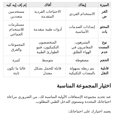
الميزة
إيفاك
أفاك
إم إف إيه كيه
الغر
الاحتياجات الفردية
مستخدمين
الاستخدام الفردي
ض
المتقدمة
متعددين
مستلزمات
المحتو
إمدادات الصدمات
أدوات طبية متقدمة
للاستخدام
يات
الأساسية
الجماعي
نوع
المتنزهون،
المتخصصون
المجموعات
المست
المغامرون في
التكتيكيون، فنيو
والفرق
خدم
الهواء الطلق
الطوارئ الطبية
الحجم
مضغوطة
متوسط
كبيرة
قابلية
يتم ربطه بسهولة
قابلة للحمل بشكل
غالبا ما تكون
النقل
بالمعدات التكتيكية
معتدل
ثابتة
اختيار المجموعة المناسبة
عند تحديد مجموعة الإسعافات الأولية المناسبة لك، من الضروري مراعاة
احتياجاتك المحددة ومستوى التدخل الطبي المطلوب.
يعتمد اختيارك على احتياجاتك: