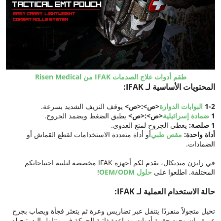
طقم أدوات علاج الصدمات IFAK من Risen Medical
المحتويات الأساسية لـ IFAK:
1-2
البوابات الدوارة
<ص>:<ص>
يوقف النزيف الشديد بسرعة.
1
ضمادة إسرائيلية
<ص>:<ص>
يطبق الضغط ويضمد الجروح.
1 صلصة:
يغطي الجروح لمنع العدوى.
أداة واحدة:
مقص طبي
أو أداة متعددة الاستخدامات لقطع القماش أو
الضمادات.
في رايزن ميديكال، نقدم لكم أجهزة IFAK مخصصة لتلبية احتياجاتكم
المختلفة. اطلعوا على
حلول OEM/ODM
!
حالة الاستخدام العملية لـ IFAK:
تخيل متجولاً منفردًا يتنقل عبر تضاريس وعرة ثم يتعثر فجأة ويصاب بجرح
عميق. إن وجود حقيبة أدوات مساعدة ذاتية الحركة في متناول اليد يتيح له