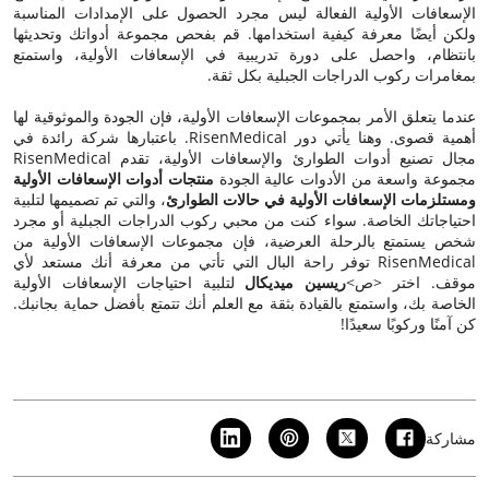
الإسعافات الأولية الفعالة ليس مجرد الحصول على الإمدادات المناسبة
ولكن أيضًا معرفة كيفية استخدامها. قم بفحص مجموعة أدواتك وتحديثها
بانتظام، واحصل على دورة تدريبية في الإسعافات الأولية، واستمتع
بمغامرات ركوب الدراجات الجبلية بكل ثقة.
عندما يتعلق الأمر بمجموعات الإسعافات الأولية، فإن الجودة والموثوقية لها
أهمية قصوى. وهنا يأتي دور RisenMedical. باعتبارها شركة رائدة في
مجال تصنيع أدوات الطوارئ والإسعافات الأولية، تقدم RisenMedical
مجموعة واسعة من الأدوات عالية الجودة
منتجات أدوات الإسعافات الأولية
ومستلزمات الإسعافات الأولية في حالات الطوارئ
، والتي تم تصميمها لتلبية
احتياجاتك الخاصة. سواء كنت من محبي ركوب الدراجات الجبلية أو مجرد
شخص يستمتع بالرحلة العرضية، فإن مجموعات الإسعافات الأولية من
RisenMedical توفر راحة البال التي تأتي من معرفة أنك مستعد لأي
موقف. اختر <ص>
ريسين ميديكال
لتلبية احتياجات الإسعافات الأولية
الخاصة بك، واستمتع بالقيادة بثقة مع العلم أنك تتمتع بأفضل حماية بجانبك.
كن آمنًا وركوبًا سعيدًا!
مشاركة