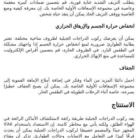
يتطلب النزيف الشديد عناية فورية. قم بتضمين ضمادات كبيرة معقمة
وعاصبة في مجموعة الإسعافات الأولية الخاصة بك. إن معرفة كيفية وضع
العاصبة ووقف النزيف الحاد يمكن أن ينقذ حياة شخص.
انخفاض حرارة الجسم والإرهاق الحراري
يمكن أن يعرضك ركوب الدراجات الجبلية لظروف مناخية مختلفة. تعتبر
بطانية الطوارئ ضرورية لمنع انخفاض حرارة الجسم إذا واجهتك مشكلة
في الطقس البارد. في الظروف الحارة، قم بتضمين أقراص الإلكتروليت
للمساعدة في منع الإنهاك الحراري.
الجفاف
احمل دائمًا المزيد من الماء وفكر في إضافة أملاح الإماهة الفموية إلى
مجموعة الإسعافات الأولية الخاصة بك. يمكن أن يصبح الجفاف خطيرًا
بسرعة، خاصة أثناء الرحلات الطويلة في الطقس الحار.
الاستنتاج
يعد ركوب الدراجات الجبلية طريقة رائعة لاستكشاف الأماكن الرائعة في
الهواء الطلق، ولكنه يأتي مع مخاطر كامنة. إن الاستعداد باستخدام IFAK
المجهز جيدًا والمصمم خصيصًا لركوب الدراجات الجبلية يمكن أن يحدث
فرقًا كبيرًا في التعامل مع الإصابات وحالات الطوارئ. تذكر أن مفتاح