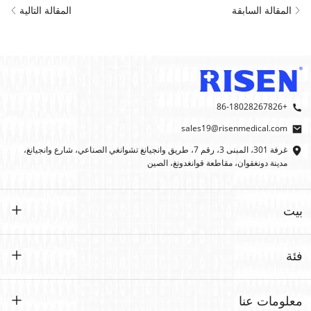
المقالة السابقة
المقالة التالية
+86-18028267826
sales19@risenmedical.com
غرفة 301، المبنى 3، رقم 7، طريق وانجيانغ تشوانغي الصناعي، شارع وانجيانغ،
مدينة دونغقوان، مقاطعة قوانغدونغ، الصين
بيت
بيت
فئة
منتجات
حسب الطلب
معلومات عنا