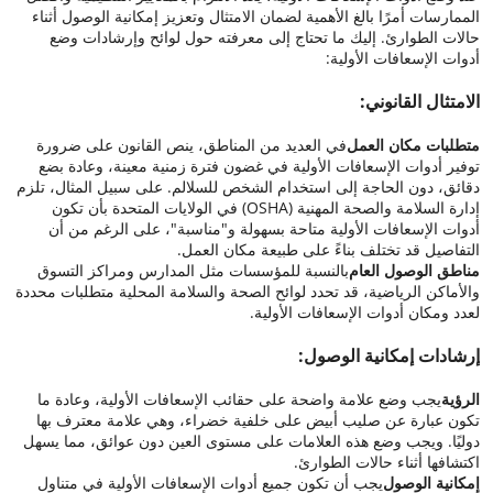
الممارسات أمرًا بالغ الأهمية لضمان الامتثال وتعزيز إمكانية الوصول أثناء
حالات الطوارئ. إليك ما تحتاج إلى معرفته حول لوائح وإرشادات وضع
أدوات الإسعافات الأولية:
الامتثال القانوني:
متطلبات مكان العمل
في العديد من المناطق، ينص القانون على ضرورة
توفير أدوات الإسعافات الأولية في غضون فترة زمنية معينة، وعادة بضع
دقائق، دون الحاجة إلى استخدام الشخص للسلالم. على سبيل المثال، تلزم
إدارة السلامة والصحة المهنية (OSHA) في الولايات المتحدة بأن تكون
أدوات الإسعافات الأولية متاحة بسهولة و"مناسبة"، على الرغم من أن
التفاصيل قد تختلف بناءً على طبيعة مكان العمل.
مناطق الوصول العام
بالنسبة للمؤسسات مثل المدارس ومراكز التسوق
والأماكن الرياضية، قد تحدد لوائح الصحة والسلامة المحلية متطلبات محددة
لعدد ومكان أدوات الإسعافات الأولية.
إرشادات إمكانية الوصول:
الرؤية
يجب وضع علامة واضحة على حقائب الإسعافات الأولية، وعادة ما
تكون عبارة عن صليب أبيض على خلفية خضراء، وهي علامة معترف بها
دوليًا. ويجب وضع هذه العلامات على مستوى العين دون عوائق، مما يسهل
اكتشافها أثناء حالات الطوارئ.
إمكانية الوصول
يجب أن تكون جميع أدوات الإسعافات الأولية في متناول