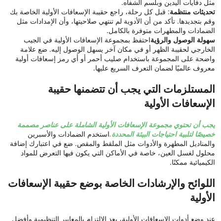
مثل دفايات اليدين وبلسم الشفاه.
تحديثات منتظمة
: قبل كل رحلة، راجع حقيبة الإسعافات الأولية الخاصة بك
وقم بتجديدها. تأكد من أن الأدوية لم تنتهي صلاحيتها، وأن الإمدادات مثل
الضمادات والمطهرات متوفرة بالكامل.
سهولة الوصول والرؤية
احتفظ بمجموعة الإسعافات الأولية في الجيب
الخارجي لحقيبة الظهر أو في مكان آخر يسهل الوصول إليه. ضع علامة
واضحة على المجموعة باستخدام صليب أحمر أو أي رمز إسعافات أولية
معروف عالميًا لضمان التعرف السريع عليها.
المستلزمات التي يجب أن تتضمنها حقيبة
الإسعافات الأولية
يجب أن تحتوي مجموعة الإسعافات الأولية الشاملة على عناصر مصممة
خصيصًا لتلبية احتياجات البيئة المحددة.
استخدم الضمادات والأسبرين
والمناديل المطهرة والأدوات مثل الملقط والمقص. ضع في اعتبارك إضافة
محلول لغسل العين، خاصة في الأماكن التي يكون فيها التعرض للمواد
الكيميائية ممكنًا.
اللوائح والإرشادات الخاصة بوضع حقيبة الإسعافات
الأولية
عند وضع أدوات الإسعافات الأولية، يعد الالتزام بالمعايير التنظيمية وأفضل