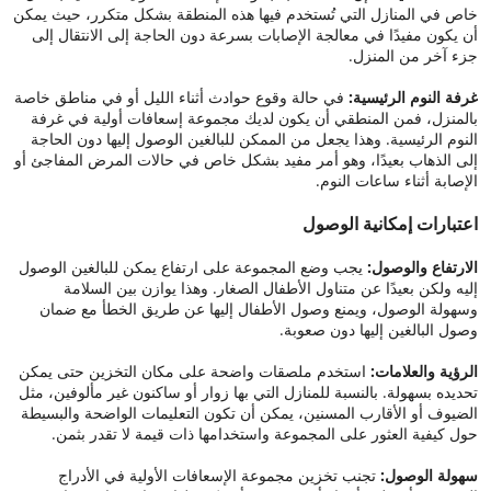
خاص في المنازل التي تُستخدم فيها هذه المنطقة بشكل متكرر، حيث يمكن
أن يكون مفيدًا في معالجة الإصابات بسرعة دون الحاجة إلى الانتقال إلى
جزء آخر من المنزل.
غرفة النوم الرئيسية:
في حالة وقوع حوادث أثناء الليل أو في مناطق خاصة
بالمنزل، فمن المنطقي أن يكون لديك مجموعة إسعافات أولية في غرفة
النوم الرئيسية. وهذا يجعل من الممكن للبالغين الوصول إليها دون الحاجة
إلى الذهاب بعيدًا، وهو أمر مفيد بشكل خاص في حالات المرض المفاجئ أو
الإصابة أثناء ساعات النوم.
اعتبارات إمكانية الوصول
الارتفاع والوصول:
يجب وضع المجموعة على ارتفاع يمكن للبالغين الوصول
إليه ولكن بعيدًا عن متناول الأطفال الصغار. وهذا يوازن بين السلامة
وسهولة الوصول، ويمنع وصول الأطفال إليها عن طريق الخطأ مع ضمان
وصول البالغين إليها دون صعوبة.
الرؤية والعلامات:
استخدم ملصقات واضحة على مكان التخزين حتى يمكن
تحديده بسهولة. بالنسبة للمنازل التي بها زوار أو ساكنون غير مألوفين، مثل
الضيوف أو الأقارب المسنين، يمكن أن تكون التعليمات الواضحة والبسيطة
حول كيفية العثور على المجموعة واستخدامها ذات قيمة لا تقدر بثمن.
سهولة الوصول:
تجنب تخزين مجموعة الإسعافات الأولية في الأدراج