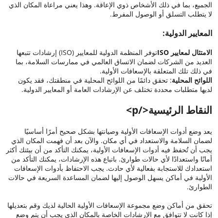
الجميع، بما في ذلك الأشخاص ذوي الإعاقة. وهذا يعني مراعاة المكان الذي
لا يتطلب التسلق أو الوصول المفرط.
المعايير الدولية:
الامتثال لمعايير ISO
توفر المنظمة الدولية للمعايير (ISO) إرشادات تتبعها
العديد من الشركات لضمان الاتساق العالمي في ممارسات السلامة، بما
في ذلك تلك المتعلقة بالإسعافات الأولية.
اللوائح المحلية
: تحقق دائمًا من اللوائح المحلية في منطقتك، فقد يكون
لديها متطلبات محددة تختلف عن الإرشادات العامة أو المعايير الدولية.
النقاط الرئيسية</p>
يعد وضع أدوات الإسعافات الأولية وصيانتها بشكل صحيح أمرًا أساسيًا
لضمان السلامة والاستعداد في أي مكان. والآن بعد أن فهمت المكان الذي
يجب أن تُحفظ فيه أدوات الإسعافات الأولية، يمكنك التأكد من أن بيئتك أكثر
أمانًا واستعدادًا لأي حالات طوارئ. باتباع هذه الإرشادات، يمكنك التأكد من
استعدادك للاستجابة بفعالية لأي حادث. يجب الاحتفاظ بأدوات الإسعافات
الأولية في أماكن يسهل الوصول إليها لضمان المساعدة السريعة في حالات
الطوارئ.
تحقق من أماكن وضع مجموعة الإسعافات الأولية الحالية لديك وقم بتعديلها
إذا كانت لا تتوافق مع الإرشادات الخاصة بالمكان الذي يجب أن يتم وضع