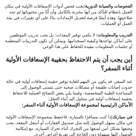
الفحوصات والصيانة الدورية:
يجب فحص أدوات الإسعافات الأولية في مكان
العمل بانتظام للتأكد من أنها مخزنة بالكامل وأن أيًا من محتوياتها لم تنته
صلاحيتها. وهذه أيضًا فرصة لتعديل الإمدادات بناءً على أي تغييرات في بيئة
العمل أو العمليات.
التدريب والمعلومات:
لا يكفي توفير المعدات؛ بل يجب تدريب الموظفين
على أماكن تواجدها وكيفية استخدامها. ويمكن أن تكون التدريبات المنتظمة
أو جلسات المعلومات مفيدة للحفاظ على هذا الوعي.
أين يجب أن يتم الاحتفاظ بحقيبة الإسعافات الأولية
أثناء السفر؟
عند السفر، قد يكون من المهم للغاية توفير حقيبة إسعافات أولية في حالة
حدوث إصابات طفيفة أو مشكلات صحية حتى يتسنى الوصول إلى
المساعدة الطبية المتخصصة. وفيما يلي بعض النصائح العملية للاحتفاظ
بحقيبة إسعافات أولية في متناول اليد أثناء التنقل:
الأماكن الرئيسية لمجموعة الإسعافات الأولية أثناء السفر:
في سيارتك
إذا كنت مسافرًا بالسيارة، فاحتفظ بمجموعة الإسعافات الأولية
في مكان يسهل الوصول إليه مثل صندوق القفازات أو أسفل المقعد. يجب
وضعها بشكل آمن لمنعها من التحرك أثناء تحرك السيارة، مع إمكانية
الوصول إليها بسهولة دون الحاجة إلى تفريغ أغراض أخرى.