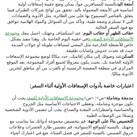
أمتعة اليد
بالنسبة للمسافرين جواً، يمكن وضع حقيبة إسعافات أولية
أساسية في الأمتعة المحمولة باليد. تحقق من لوائح شركات الطيران فيما
يتعلق بالعناصر المسموح بها على متن الطائرة، مثل الأدوية والضمادات
التي لا تستلزم وصفة طبية، وتأكد من أن السوائل والمواد الهلامية تتوافق
مع قيود السفر الحالية.
حقائب الظهر أو حقائب اليوم
: عند استكشاف وجهتك، احمل معك
مجموعة
الإسعافات الأولية الصغيرة
في حقيبة اليوم الخاصة بك. وهذا مفيد بشكل
خاص للأنشطة الخارجية مثل المشي لمسافات طويلة أو جولات المدينة
حيث قد تحدث خدوش وإصابات طفيفة.
السكن
عند وصولك إلى مكان إقامتك، حدد مكانًا لوضع مجموعة الإسعافات
الأولية الخاصة بك، بحيث يكون معروفًا لجميع أفراد المجموعة. يعد الموقع
المركزي في منطقة المعيشة الرئيسية أو بالقرب من أي مناطق لتخزين
الأدوية مثاليًا.
اعتبارات خاصة بأدوات الإسعافات الأولية أثناء السفر:
مدمجة وشاملة
<ص>: <ص>
مجموعة الإسعافات الأولية للسفر
يجب أن
تكون موجزة وشاملة، وتغطي الاحتياجات الأساسية مثل الجروح
والحساسية واضطرابات المعدة والصداع. يجب أن تتضمن الأدوية الشخصية
ونسخًا من الوصفات الطبية.
التخصيص بناءً على الوجهة
: قم بتخصيص مجموعة أدواتك بما يتناسب مع
وجهتك. بالنسبة للمواقع الاستوائية، قم بتضمين طارد الحشرات وعلاجات
حروق الشمس. بالنسبة للسفر في فصل الشتاء، ضع في اعتبارك أشياء