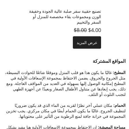
تصنيع حقيبة سفر صلبة عالية الجودة وخفيفة
الوزن ومجموعات بقاء مخصصة للمنزل أو
السفر والتخييم
$8.00
$4.00
عرض المزيد
المواقع المشتركة
المطبخ:
غالبًا ما يكون هذا هو قلب المنزل وموقعًا شائعًا للحوادث البسيطة،
مثل الجروح والحروق. يضمن الاحتفاظ بمجموعة الإسعافات الأولية في
المطبخ إمكانية الوصول إليها بسهولة في العديد من المواقف العاجلة. ومع
ذلك، يجب إبعادها عن متناول الأطفال الصغار وبعيدًا عن أجهزة الطهي
لتجنب التلوث أو التلف.
الحمام:
مكان عملي آخر نظرًا لقربه من الماء الذي قد يكون ضروريًا
لتنظيف الجروح. غالبًا ما يكون الحمام أيضًا في مكان مركزي. يجب تخزين
المجموعة في خزانة جافة لمنع الرطوبة من التأثير على محتوياتها.
مساحة المعيشة:
إن الاحتفاظ بمجموعة الإسعافات الأولية هنا مفيد بشكل