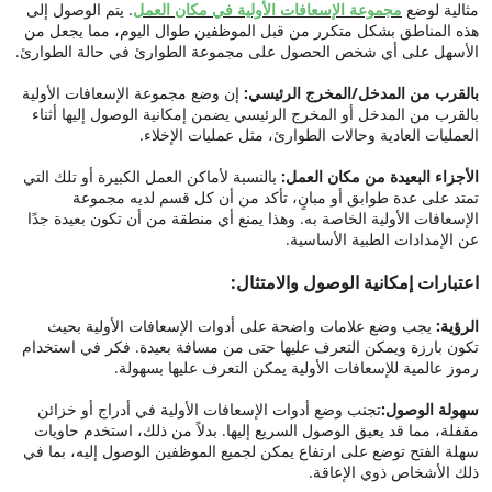
مثالية لوضع
مجموعة الإسعافات الأولية في مكان العمل
. يتم الوصول إلى
هذه المناطق بشكل متكرر من قبل الموظفين طوال اليوم، مما يجعل من
الأسهل على أي شخص الحصول على مجموعة الطوارئ في حالة الطوارئ.
بالقرب من المدخل/المخرج الرئيسي:
إن وضع مجموعة الإسعافات الأولية
بالقرب من المدخل أو المخرج الرئيسي يضمن إمكانية الوصول إليها أثناء
العمليات العادية وحالات الطوارئ، مثل عمليات الإخلاء.
الأجزاء البعيدة من مكان العمل:
بالنسبة لأماكن العمل الكبيرة أو تلك التي
تمتد على عدة طوابق أو مبانٍ، تأكد من أن كل قسم لديه مجموعة
الإسعافات الأولية الخاصة به. وهذا يمنع أي منطقة من أن تكون بعيدة جدًا
عن الإمدادات الطبية الأساسية.
اعتبارات إمكانية الوصول والامتثال:
الرؤية:
يجب وضع علامات واضحة على أدوات الإسعافات الأولية بحيث
تكون بارزة ويمكن التعرف عليها حتى من مسافة بعيدة. فكر في استخدام
رموز عالمية للإسعافات الأولية يمكن التعرف عليها بسهولة.
سهولة الوصول:
تجنب وضع أدوات الإسعافات الأولية في أدراج أو خزائن
مقفلة، مما قد يعيق الوصول السريع إليها. بدلاً من ذلك، استخدم حاويات
سهلة الفتح توضع على ارتفاع يمكن لجميع الموظفين الوصول إليه، بما في
ذلك الأشخاص ذوي الإعاقة.