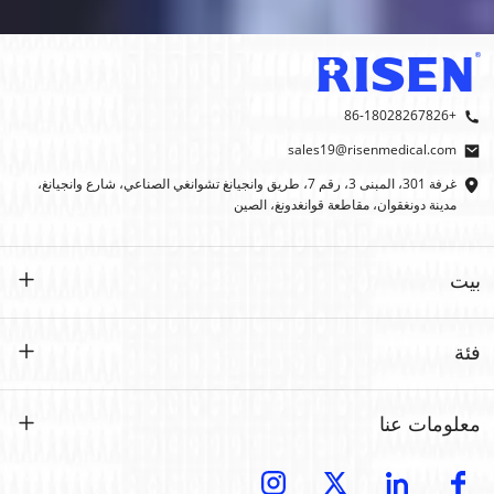
+86-18028267826
sales19@risenmedical.com
غرفة 301، المبنى 3، رقم 7، طريق وانجيانغ تشوانغي الصناعي، شارع وانجيانغ،
مدينة دونغقوان، مقاطعة قوانغدونغ، الصين
بيت
بيت
فئة
منتجات
حسب الطلب
معلومات عنا
إيفاك
إيفاك
مقدمة