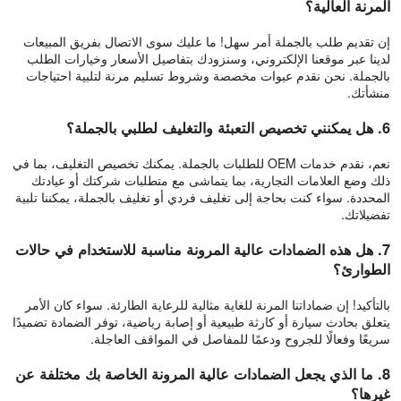
المرنة العالية؟
إن تقديم طلب بالجملة أمر سهل! ما عليك سوى الاتصال بفريق المبيعات
لدينا عبر موقعنا الإلكتروني، وسنزودك بتفاصيل الأسعار وخيارات الطلب
بالجملة. نحن نقدم عبوات مخصصة وشروط تسليم مرنة لتلبية احتياجات
منشأتك.
6. هل يمكنني تخصيص التعبئة والتغليف لطلبي بالجملة؟
نعم، نقدم خدمات OEM للطلبات بالجملة. يمكنك تخصيص التغليف، بما في
ذلك وضع العلامات التجارية، بما يتماشى مع متطلبات شركتك أو عيادتك
المحددة. سواء كنت بحاجة إلى تغليف فردي أو تغليف بالجملة، يمكننا تلبية
تفضيلاتك.
7. هل هذه الضمادات عالية المرونة مناسبة للاستخدام في حالات
الطوارئ؟
بالتأكيد! إن ضماداتنا المرنة للغاية مثالية للرعاية الطارئة. سواء كان الأمر
يتعلق بحادث سيارة أو كارثة طبيعية أو إصابة رياضية، توفر الضمادة تضميدًا
سريعًا وفعالًا للجروح ودعمًا للمفاصل في المواقف العاجلة.
8. ما الذي يجعل الضمادات عالية المرونة الخاصة بك مختلفة عن
غيرها؟