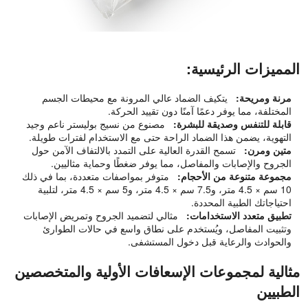
المميزات الرئيسية:
مرنة ومريحة:
يتكيف الضماد عالي المرونة مع محيطات الجسم
المختلفة، مما يوفر دعمًا آمنًا دون تقييد الحركة.
قابلة للتنفس وصديقة للبشرة:
مصنوع من نسيج بوليستر ناعم وجيد
التهوية، يضمن هذا الضماد الراحة حتى مع الاستخدام لفترات طويلة.
متين ومرن:
تسمح القدرة العالية على التمدد بالالتفاف الآمن حول
الجروح والإصابات والمفاصل، مما يوفر ضغطًا وحماية مثاليين.
مجموعة متنوعة من الأحجام:
متوفر بمواصفات متعددة، بما في ذلك
10 سم × 4.5 متر، و7.5 سم × 4.5 متر، و5 سم × 4.5 متر، لتلبية
احتياجاتك الطبية المحددة.
تطبيق متعدد الاستخدامات:
مثالي لتضميد الجروح وتمريض الإصابات
وتثبيت المفاصل، ويُستخدم على نطاق واسع في حالات الطوارئ
والحوادث والرعاية قبل دخول المستشفى.
مثالية لمجموعات الإسعافات الأولية والمتخصصين
الطبيين