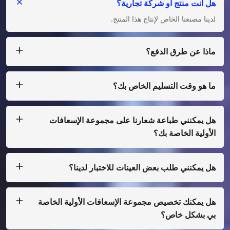
هل أنت منتج أو شركة تجارية؟
لدينا مصنعنا الخاص لإنتاج هذا المنتج.
ماذا عن طرق الدفع؟
نحن نقبل T/T، L/C لكمية كبيرة، وللكمية الصغيرة، يمكنك الدفع لنا
عن طريق Paypal، Western Union، Moneygram، Escrow
وغيرها.
ما هو وقت التسليم الخاص بك؟
عادة ما ننتج في غضون 25 يومًا بعد استلام الدفع.
هل يمكنني طباعة شعارنا على مجموعة الإسعافات
الأولية الخاصة بك؟
نعم، بالطبع، يمكننا أن نفعل التصميم الخاص بك، فقط مع كمية
صغيرة، تحتاج إلى دفع تكلفة الفيلم
هل يمكنني طلب بعض العينات للاختبار لدينا؟
بالتأكيد، يمكننا ترتيب العينة لك عن طريق جمع الشحن، وأيضا إذا لم
يكن لدينا الطباعة العادية، عليك أن تدفع تكلفة العينة.
هل يمكنك تخصيص مجموعة الإسعافات الأولية الخاصة
بي بشكل خاص؟
نعم، نحن نفعل تصنيع المعدات الأصلية وأوديإم.