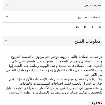
15-25days
قدرة العرض
10000 قطعة / قطع يوم
خدمة ما بعد البيع
الدعم الفني عبر الإنترنت
معلومات المنتج
تم تصميم ضمادتنا عالية المرونة لتوفير دعم موثوق به لتضميد الجروح
وتثبيت المفاصل وتمريض الصدمات. مصنوعة من بوليستر طبي عالي
الجودة، هذه الضمادة قابلة للتمدد وجيدة التهوية ولطيفة على الجلد. إنها
مثالية للاستخدام في حالات الطوارئ وحوادث السيارات ومواقف التعافي
من الكوارث.
باعتبارنا شركة تصنيع موثوقة لمستلزمات الإسعافات الأولية، فإننا نقدم
خيارات الشراء بالجملة لتلبية احتياجات المستشفيات والعيادات
والمتخصصين في المجال الطبي. بفضل الأسعار المعقولة والتغليف القابل
للتخصيص، يمكنك ضمان تزويد منشأتك بالمستلزمات الطبية الأساسية.
تحديد: