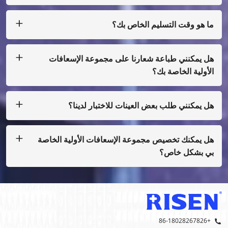
نحن نقبل T/T، L/C لكمية كبيرة، وللكمية الصغيرة، يمكنك الدفع لنا
عن طريق Paypal، Western Union، Moneygram، Escrow
وغيرها.
ما هو وقت التسليم الخاص بك؟
عادة ما ننتج في غضون 25 يومًا بعد استلام الدفع.
هل يمكنني طباعة شعارنا على مجموعة الإسعافات
الأولية الخاصة بك؟
نعم، بالطبع، يمكننا أن نفعل التصميم الخاص بك، فقط مع كمية
صغيرة، تحتاج إلى دفع تكلفة الفيلم
هل يمكنني طلب بعض العينات للاختبار لدينا؟
بالتأكيد، يمكننا ترتيب العينة لك عن طريق جمع الشحن، وأيضا إذا لم
يكن لدينا الطباعة العادية، عليك أن تدفع تكلفة العينة.
هل يمكنك تخصيص مجموعة الإسعافات الأولية الخاصة
بي بشكل خاص؟
نعم، نحن نفعل تصنيع المعدات الأصلية وأوديإم.
+86-18028267826