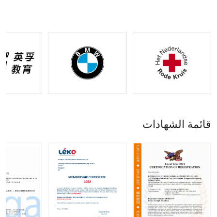
مجموعة
الشركة
متينة من
التحكم
IFAK
المصنعة
النايلون
التكتيكي
للصدمات
لوقف
للتحكم
في
مع ميزة
النزيف
في
النزيف |
إيقاف
النزيف
خيارات
النزيف |
تصنيع
قبول
المعدات
طلبات
الأصلية
تصنيع
وأوديإم
المعدات
المتاحة
الأصلية
وأوديإم
قائمة الشهادات