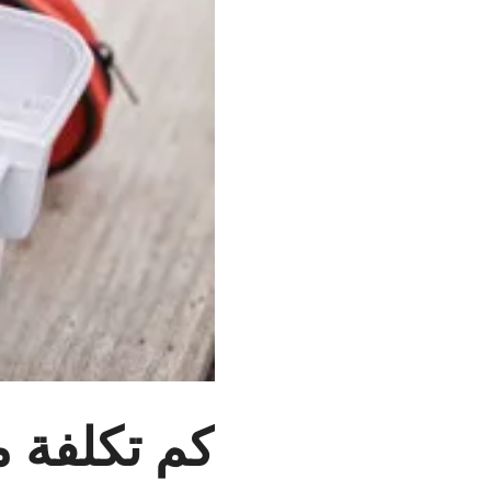
كم تكلفة م