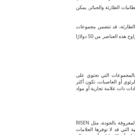
انيات الطارئة والجبائر. يمكن
 الطارئة، قد تتضمن مجموعات
الصدمات عناصر متقدمة مثل العاصبات، والعوامل المرقئة، وأدوات إدارة مجرى الهواء. ويمكن أن تتراوح هذه العناصر من 50 دولارًا
فالمجموعات التي تحتوي على
رئوي أو العاصبات، تكون أكثر
ات ذات علامة تجارية أو مواد
تلعب العلامة التجارية لحقيبة الإسعافات الأولية أيضًا دورًا في التكلفة. قد تفرض العلامات التجارية المعروفة بالجودة، مثل RISEN
لية التي قد لا توفرها العلامات