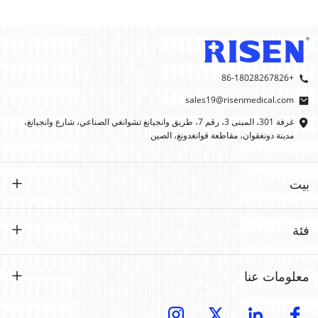
+86-18028267826
sales19@risenmedical.com
غرفة 301، المبنى 3، رقم 7، طريق وانجيانغ تشوانغي الصناعي، شارع وانجيانغ،
مدينة دونغقوان، مقاطعة قوانغدونغ، الصين
بيت
بيت
فئة
منتجات
حسب الطلب
معلومات عنا
إيفاك
إيفاك
مقدمة