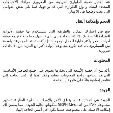
عند اختيار حقيبة الطوارئ الفردية، من الضروري مراعاة الاحتياجات
المحددة لبيئتك وأنواع الطوارئ التي قد تواجهها. فيما يلي بعض العوامل
التي يجب وضعها في الاعتبار:
الحجم وإمكانية النقل
ضع في اعتبارك المكان والطريقة التي ستستخدم بها حقيبة الأدوات
المنزلية الخاصة بك. إذا كنت بحاجة إلى شيء يسهل حمله، فاختر مجموعة
أدوات أصغر وأكثر قابلية للحمل. ومع ذلك، إذا كنت تستعد لمجموعة واسعة
من السيناريوهات، فقد تكون مجموعة أدوات أكبر مع المزيد من الإمدادات
ضرورية.
المحتويات
تأكد من أن حقيبة الأمتعة التي تختارها تحتوي على جميع العناصر الأساسية
التي قد تحتاجها. راجع المحتويات بعناية وفكر فيما إذا كنت بحاجة إلى
عناصر إضافية بناءً على ظروفك الخاصة.
الجودة
الجودة هي المفتاح عندما يتعلق الأمر بالإمدادات الطبية الطارئة. تشتهر
مجموعة IFAK من RISEN Medical بمكوناتها عالية الجودة، مما يضمن لك
إمكانية الاعتماد على مجموعتك عندما تكون في أمس الحاجة إليها.