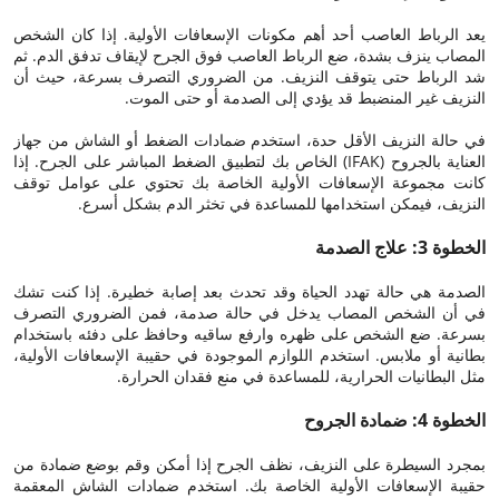
يعد الرباط العاصب أحد أهم مكونات الإسعافات الأولية. إذا كان الشخص
المصاب ينزف بشدة، ضع الرباط العاصب فوق الجرح لإيقاف تدفق الدم. ثم
شد الرباط حتى يتوقف النزيف. من الضروري التصرف بسرعة، حيث أن
النزيف غير المنضبط قد يؤدي إلى الصدمة أو حتى الموت.
في حالة النزيف الأقل حدة، استخدم ضمادات الضغط أو الشاش من جهاز
العناية بالجروح (IFAK) الخاص بك لتطبيق الضغط المباشر على الجرح. إذا
كانت مجموعة الإسعافات الأولية الخاصة بك تحتوي على عوامل توقف
النزيف، فيمكن استخدامها للمساعدة في تخثر الدم بشكل أسرع.
الخطوة 3: علاج الصدمة
الصدمة هي حالة تهدد الحياة وقد تحدث بعد إصابة خطيرة. إذا كنت تشك
في أن الشخص المصاب يدخل في حالة صدمة، فمن الضروري التصرف
بسرعة. ضع الشخص على ظهره وارفع ساقيه وحافظ على دفئه باستخدام
بطانية أو ملابس. استخدم اللوازم الموجودة في حقيبة الإسعافات الأولية،
مثل البطانيات الحرارية، للمساعدة في منع فقدان الحرارة.
الخطوة 4: ضمادة الجروح
بمجرد السيطرة على النزيف، نظف الجرح إذا أمكن وقم بوضع ضمادة من
حقيبة الإسعافات الأولية الخاصة بك. استخدم ضمادات الشاش المعقمة