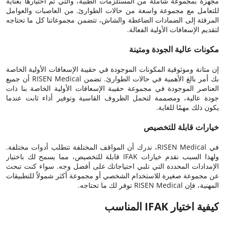
مجهزة بمجموعة شاملة من المستلزمات الطبية، والتي تم اختيارها بعناية
للتعامل مع مجموعة واسعة من حالات الطوارئ. من العاصبات والعوامل
المرقئة إلى الضمادات الضاغطة والشاش، تتضمن مجموعاتنا كل ما تحتاجه
لتقديم الإسعافات الأولية الفعالة.
مكونات عالية الجودة ومتينة
إن متانة وموثوقية المكونات الموجودة في حقيبة الإسعافات الأولية الخاصة
بك أمر بالغ الأهمية في حالات الطوارئ. تضمن RISEN Medical أن جميع
العناصر الموجودة في مجموعة حقيبة الإسعافات الأولية الخاصة بنا ذات
جودة عالية، ومصممة لتحمل الظروف القاسية وتوفير أداء ثابت عندما
يكون ذلك مهمًا للغاية.
خيارات قابلة للتخصيص
في RISEN Medical، ندرك أن المواقف المختلفة تتطلب أدوات مختلفة.
ولهذا السبب نقدم خيارات IFAK قابلة للتخصيص، مما يسمح لك باختيار
الإمدادات المحددة التي تلبي احتياجاتك على أفضل وجه. سواء كنت تبحث
عن مجموعة صغيرة للاستخدام الشخصي أو مجموعة أكثر شمولاً للتطبيقات
المهنية، فإن RISEN Medical توفر لك ما تحتاجه.
كيفية اختيار IFAK المناسب