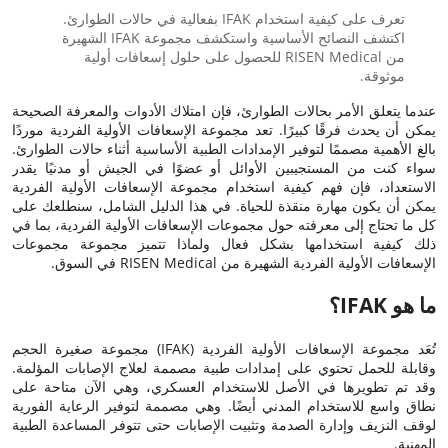
تعرف على كيفية استخدام IFAK بفعالية في حالات الطوارئ.
اكتشف النصائح الأساسية واستكشف مجموعة IFAK الشهيرة
من RISEN Medical للحصول على حلول إسعافات أولية
موثوقة.
عندما يتعلق الأمر بحالات الطوارئ، فإن امتلاك الأدوات والمعرفة الصحيحة
يمكن أن يحدث فرقًا كبيرًا. تعد مجموعة الإسعافات الأولية الفردية موردًا
بالغ الأهمية مصممًا لتوفير الإمدادات الطبية الأساسية أثناء حالات الطوارئ.
سواء كنت من المستجيبين الأوائل أو عضوًا في الجيش أو مدنيًا يقدر
الاستعداد، فإن فهم كيفية استخدام مجموعة الإسعافات الأولية الفردية
يمكن أن يكون مهارة منقذة للحياة. في هذا الدليل الشامل، سنطلعك على
كل ما تحتاج إلى معرفته حول مجموعات الإسعافات الأولية الفردية، بما في
ذلك كيفية استخدامها بشكل فعال ولماذا تتميز مجموعة مجموعات
الإسعافات الأولية الفردية الشهيرة من RISEN Medical في السوق.
ما هو IFAK؟
تُعَد مجموعة الإسعافات الأولية الفردية (IFAK) مجموعة صغيرة الحجم
وقابلة للحمل تحتوي على إمدادات طبية مصممة لعلاج الإصابات المؤلمة.
وقد تم تطويرها في الأصل للاستخدام العسكري، وهي الآن متاحة على
نطاق واسع للاستخدام المدني أيضًا. وهي مصممة لتوفير الرعاية الفورية
لوقف النزيف وإدارة الصدمة وتثبيت الإصابات حتى تتوفر المساعدة الطبية
المهنية.