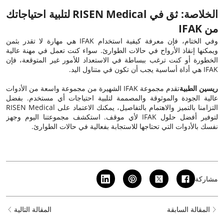
الخلاصة: ثق في RISEN Medical لتلبية احتياجاتك
من IFAK
وفي الختام، فإن معرفة كيفية استخدام IFAK هي مهارة لا تقدر بثمن
ويمكنها إنقاذ الأرواح في حالات الطوارئ. سواء كنت تعمل في مهنة عالية
الخطورة أو كنت ترغب ببساطة في الاستعداد للأمور غير المتوقعة، فإن
IFAK هي أداة أساسية يجب أن تكون في متناول اليد.
ريسين الطبية
تقدم مجموعة IFAK الشهيرة من مجموعة واسعة من الأدوات
عالية الجودة والموثوقة والمصممة لتلبية احتياجات أي مستخدم. بفضل
التزامنا بالتميز والاهتمام بالتفاصيل، يمكنك الاعتماد على RISEN Medical
لتوفير أفضل حلول IFAK لأي موقف. استكشف مجموعتنا اليوم وجهز
نفسك بالأدوات التي تحتاجها للاستجابة بفعالية في حالات الطوارئ.
مشاركة
المقالة السابقة
المقالة التالية